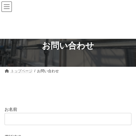
コ
ナ
ン
ビ
テ
ゲ
ン
ー
ツ
シ
へ
ョ
ス
ン
キ
に
お問い合わせ
ッ
移
プ
動
トップページ
お問い合わせ
お名前