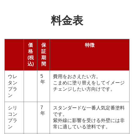
料金表
価
保
特徴
格
証
(税
期
込)
間
5
ウレ
費用をおさえたい方。
年
タン
こまめに塗り替えをしてイメージ
プラ
チェンジしたい方向けです。
ン
7
シリ
スタンダードな一番人気定番塗料
年
コン
です。
プラ
紫外線に影響を受ける外壁には非
ン
常に適している塗料です。