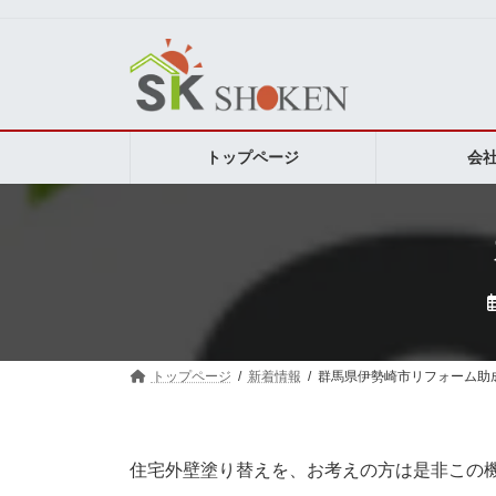
コ
ナ
ン
ビ
テ
ゲ
ン
ー
ツ
シ
へ
ョ
ス
ン
トップページ
会
キ
に
ッ
移
プ
動
トップページ
新着情報
群馬県伊勢崎市リフォーム助
住宅外壁塗り替えを、お考えの方は是非この