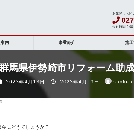
お気軽にお問
027
受付時間 9:00
社案内
事業紹介
施工
群馬県伊勢崎市リフォーム助
最
2023年4月13日
2023年4月13日
shoken
終
更
新
成
日
時
:
機会にどうでしょうか？